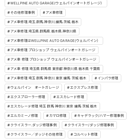
WELLPINE AUTO GARAGE(ウェルパインオートガレージ）
その他修理事例
アメ車修理
アメ車修理.埼玉.群馬.神奈川.練馬.茨城.栃木
アメ車修理.埼玉県.群馬県.栃木県.神奈川県
アメ車修理はWELLPINE AUTO GARAGE(ウェルパイン）
アメ車修理 プロショップ ウェルパインオートガレージ
アメ車 修理 プロショップ ウェルパインオートガレージ
アメ車 修理 埼玉県 群馬県 東京都 神奈川県 栃木県 千葉県
アメ車修理 埼玉 群馬 神奈川 東京 練馬 茨城 栃木
インパラ修理
ウェルパイン オートガレージ
エクスプレス修理
エクスプローラー修理
エスカレード修理
エスカレード修理 埼玉 群馬 神奈川 東京 練馬 茨城 栃木
エルカミーノ修理
カマロ修理
キャデラック/ハマー修理事例
クライスラー.ダッジ修理事例
クライスラー/ダッジ修理事例
クライスラー／ダッジその他修理
コルベット修理