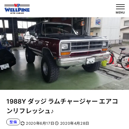
内
容
MENU
を
ス
キ
ッ
プ
1988Y ダッジ ラムチャージャー エアコ
ンリフレッシュ♪
整備
2020年6月17日
2020年4月28日