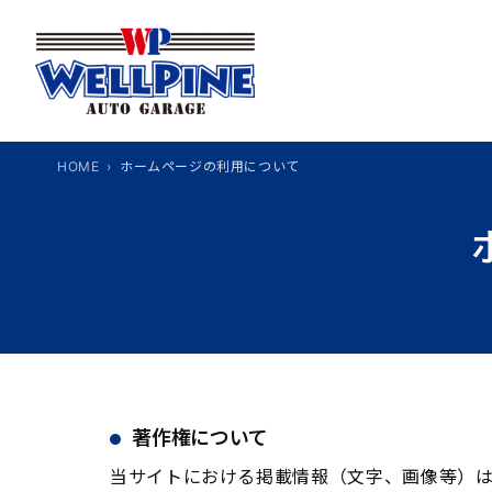
内
容
を
ス
キ
ッ
HOME
ホームページの利用について
プ
著作権について
当サイトにおける掲載情報（文字、画像等）