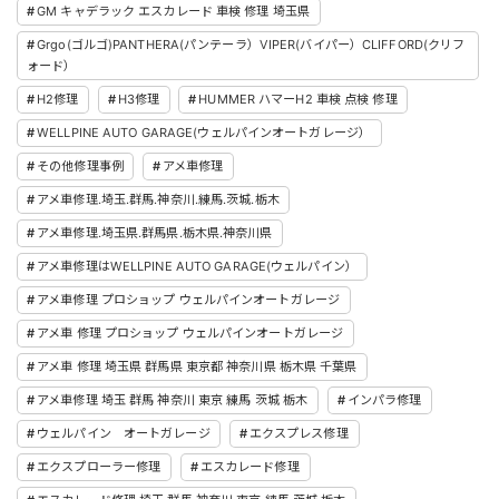
GM キャデラック エスカレード 車検 修理 埼玉県
Grgo(ゴルゴ)PANTHERA(パンテーラ）VIPER(バイパー）CLIFFORD(クリフ
ォード）
H2修理
H3修理
HUMMER ハマーH2 車検 点検 修理
WELLPINE AUTO GARAGE(ウェルパインオートガレージ）
その他修理事例
アメ車修理
アメ車修理.埼玉.群馬.神奈川.練馬.茨城.栃木
アメ車修理.埼玉県.群馬県.栃木県.神奈川県
アメ車修理はWELLPINE AUTO GARAGE(ウェルパイン）
アメ車修理 プロショップ ウェルパインオートガレージ
アメ車 修理 プロショップ ウェルパインオートガレージ
アメ車 修理 埼玉県 群馬県 東京都 神奈川県 栃木県 千葉県
アメ車修理 埼玉 群馬 神奈川 東京 練馬 茨城 栃木
インパラ修理
ウェルパイン オートガレージ
エクスプレス修理
エクスプローラー修理
エスカレード修理