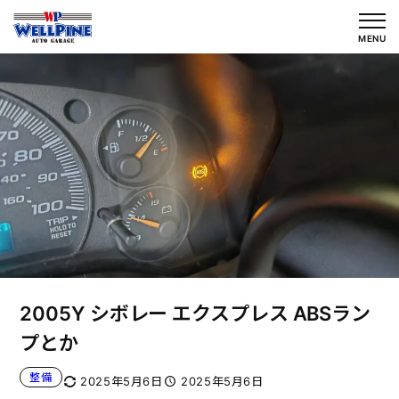
内
容
MENU
を
ス
キ
ッ
プ
2005Y シボレー エクスプレス ABSラン
プとか
整備
2025年5月6日
2025年5月6日