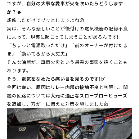
ですが、
自分の大事な愛車が火を吹いたらどうします
か？🔥
想像しただけでゾッとしますよね😰
実は、そんな悲しいことが後付けの電気機器の配線不良
によって、現実に起こってしまうことがあるんです❗
「ちょっと電源取っただけ」「前のオーナーが付けたま
ま」「動いてるから大丈夫」――
そんな油断が、車両火災という最悪の事態を招くことも
あります。
そう、
電気をなめたら痛い目を見るのです‼️⚡
今回は幸い、原因は
リレー内部の接触不良
と判明し、問
題の回路については
大元に適正なスローブローヒューズ
を追加
し、万が一に備えた対策を施しました👍