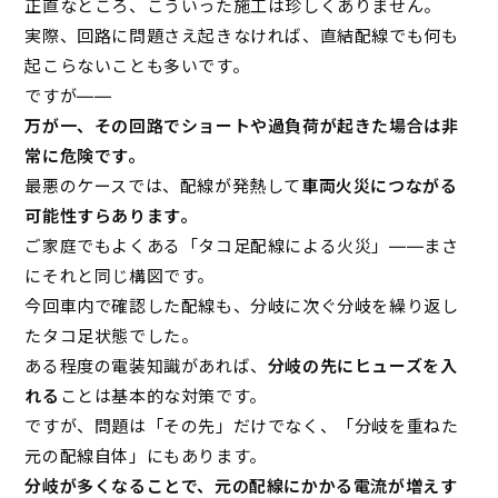
正直なところ、こういった施工は珍しくありません。
実際、回路に問題さえ起きなければ、直結配線でも何も
起こらないことも多いです。
ですが――
万が一、その回路でショートや過負荷が起きた場合は非
常に危険です。
最悪のケースでは、配線が発熱して
車両火災につながる
可能性すらあります。
ご家庭でもよくある「タコ足配線による火災」――まさ
にそれと同じ構図です。
今回車内で確認した配線も、分岐に次ぐ分岐を繰り返し
たタコ足状態でした。
ある程度の電装知識があれば、
分岐の先にヒューズを入
れる
ことは基本的な対策です。
ですが、問題は「その先」だけでなく、「分岐を重ねた
元の配線自体」にもあります。
分岐が多くなることで、元の配線にかかる電流が増えす