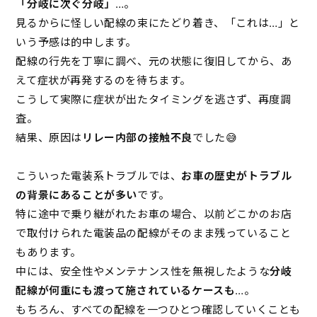
「分岐に次ぐ分岐」
…。
見るからに怪しい配線の束にたどり着き、「これは…」と
いう予感は的中します。
配線の行先を丁寧に調べ、元の状態に復旧してから、あ
えて症状が再発するのを待ちます。
こうして実際に症状が出たタイミングを逃さず、再度調
査。
結果、原因は
リレー内部の接触不良
でした😅
こういった電装系トラブルでは、
お車の歴史がトラブル
の背景にあることが多い
です。
特に途中で乗り継がれたお車の場合、以前どこかのお店
で取付けられた電装品の配線がそのまま残っていること
もあります。
中には、安全性やメンテナンス性を無視したような
分岐
配線が何重にも渡って施されているケースも
…。
もちろん、すべての配線を一つひとつ確認していくことも