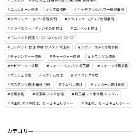
エスカレード修理 埼玉 群馬 神奈川 東京 練馬 茨城 栃木
エルカミーノ修理
カマロ修理
キャデラック/ハマー修理事例
クライスラー.ダッジ修理事例
クライスラー/ダッジ修理事例
クライスラー／ダッジその他修理
コルベット修理
コルベット修理.C1.C2.C3.C4.C5.C6.C7
コルベット 修理 車検 カスタム 埼玉県
シボレー/GMC修理事例
チャレンジャー修理
チャージャー修理
トランザム修理
ナビゲーター修理
フォード ジャパン 埼玉県
フォード修理事例
ポルシェ修理
マグナム修理
マスタング修理
マスタング修理 車検 点検
ラムバン修理
リンカーン修理事例
修理事例
埼玉県.アメ車修理
埼玉県.アメ車修理.カスタム
埼玉県.アメ車修理．カーセキュリティー
埼玉県．カーセキュリティー
カテゴリー