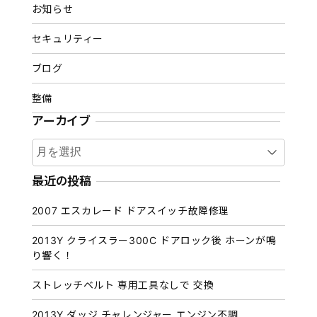
お知らせ
セキュリティー
ブログ
整備
アーカイブ
ア
ー
カ
最近の投稿
イ
2007 エスカレード ドアスイッチ故障修理
ブ
2013Y クライスラー300C ドアロック後 ホーンが鳴
り響く！
ストレッチベルト 専用工具なしで 交換
2013Y ダッジ チャレンジャー エンジン不調