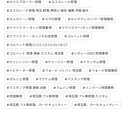
エクスプローラー修理
エスカレード修理
エスカレード修理 埼玉 群馬 神奈川 東京 練馬 茨城 栃木
エルカミーノ修理
カマロ修理
キャデラック/ハマー修理事例
クライスラー.ダッジ修理事例
クライスラー/ダッジ修理事例
クライスラー／ダッジその他修理
コルベット修理
コルベット修理.C1.C2.C3.C4.C5.C6.C7
コルベット 修理 車検 カスタム 埼玉県
シボレー/GMC修理事例
チャレンジャー修理
チャージャー修理
トランザム修理
ナビゲーター修理
フォード ジャパン 埼玉県
フォード修理事例
ポルシェ修理
マグナム修理
マスタング修理
マスタング修理 車検 点検
ラムバン修理
リンカーン修理事例
修理事例
埼玉県.アメ車修理
埼玉県.アメ車修理.カスタム
埼玉県.アメ車修理．カーセキュリティー
埼玉県．カーセキュリティー