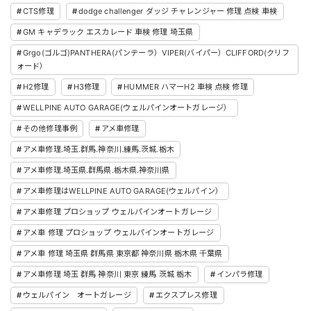
CTS修理
dodge challenger ダッジ チャレンジャー 修理 点検 車検
GM キャデラック エスカレード 車検 修理 埼玉県
Grgo(ゴルゴ)PANTHERA(パンテーラ）VIPER(バイパー）CLIFFORD(クリフ
ォード）
H2修理
H3修理
HUMMER ハマーH2 車検 点検 修理
WELLPINE AUTO GARAGE(ウェルパインオートガレージ）
その他修理事例
アメ車修理
アメ車修理.埼玉.群馬.神奈川.練馬.茨城.栃木
アメ車修理.埼玉県.群馬県.栃木県.神奈川県
アメ車修理はWELLPINE AUTO GARAGE(ウェルパイン）
アメ車修理 プロショップ ウェルパインオートガレージ
アメ車 修理 プロショップ ウェルパインオートガレージ
アメ車 修理 埼玉県 群馬県 東京都 神奈川県 栃木県 千葉県
アメ車修理 埼玉 群馬 神奈川 東京 練馬 茨城 栃木
インパラ修理
ウェルパイン オートガレージ
エクスプレス修理