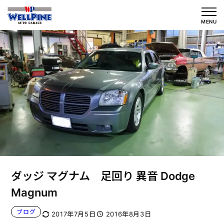
内
容
MENU
を
ス
キ
ッ
プ
ダッジ マグナム 足回り 異音 Dodge
Magnum
ブログ
2017年7月5日
2016年8月3日