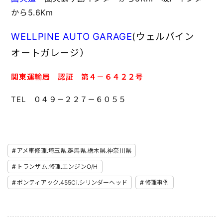
から5.6Km
WELLPINE AUTO GARAGE
(ウェルパイン
オートガレージ）
関東運輸局 認証 第４－６４２２号
TEL ０４９－２２７－６０５５
アメ車修理.埼玉県.群馬県.栃木県.神奈川県
トランザム.修理.エンジンO/H
ポンティアック.455Ci.シリンダーヘッド
修理事例