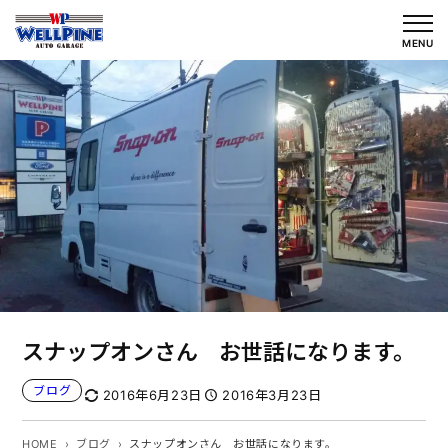
内
容
MENU
を
ス
キ
ッ
プ
スナップオンさん お世話になります。
ブログ
2016年6月23日
2016年3月23日
HOME
ブログ
スナップオンさん お世話になります。