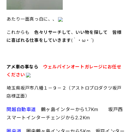
あたり一面真っ白に、、
これからも
色々リサーチして
、
いい物を探して 皆様
に喜ばれる仕事をしていきます
(｀・ω・´)
アメ車の事なら
ウェルパインオートガレージにお任せ
ください
埼玉県坂戸市八幡１－９－２（アストロプロダクツ坂戸
店様正面）
関越自動車道
鶴ヶ島インターから1.7Km 坂戸西
スマートインターチェンジから2.2Km
圏央道
圏央鶴ヶ島インターから5Km 坂戸インター