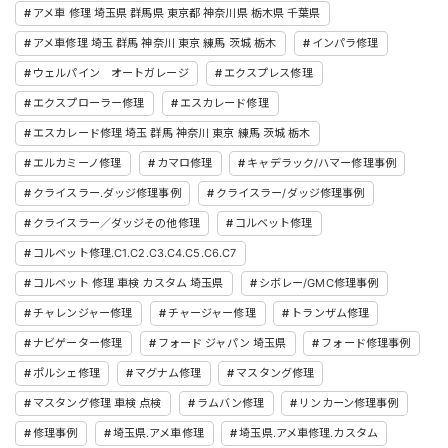
アメ車 修理 埼玉県 群馬県 東京都 神奈川県 栃木県 千葉県
アメ車修理 埼玉 群馬 神奈川 東京 練馬 茨城 栃木
インパラ修理
ウェルパイン オートガレージ
エクスプレス修理
エクスプローラー修理
エスカレード修理
エスカレード修理 埼玉 群馬 神奈川 東京 練馬 茨城 栃木
エルカミーノ修理
カマロ修理
キャデラック/ハマー修理事例
クライスラー.ダッジ修理事例
クライスラー/ダッジ修理事例
クライスラー／ダッジその他修理
コルベット修理
コルベット修理.C1.C2.C3.C4.C5.C6.C7
コルベット 修理 車検 カスタム 埼玉県
シボレー/GMC修理事例
チャレンジャー修理
チャージャー修理
トランザム修理
ナビゲーター修理
フォード ジャパン 埼玉県
フォード修理事例
ポルシェ修理
マグナム修理
マスタング修理
マスタング修理 車検 点検
ラムバン修理
リンカーン修理事例
修理事例
埼玉県.アメ車修理
埼玉県.アメ車修理.カスタム