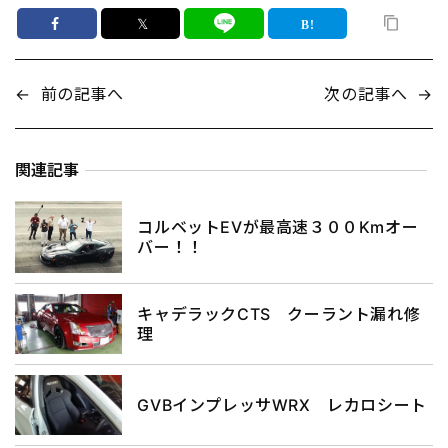
𝕏
←
前の記事へ
次の記事へ
→
関連記事
コルベットEVが最高速３００Kmオー
バー！！
キャデラックCTS クーラント漏れ修
理
GVBインプレッサWRX レカロシート