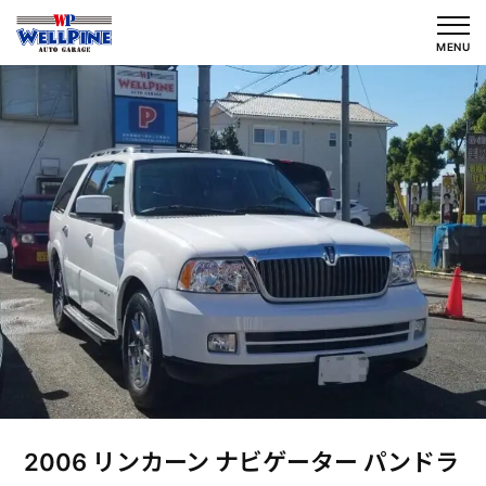
内
容
MENU
を
ス
キ
ッ
プ
2006 リンカーン ナビゲーター パンドラ