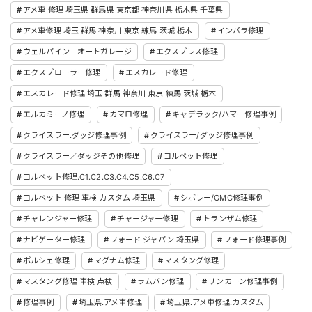
アメ車 修理 埼玉県 群馬県 東京都 神奈川県 栃木県 千葉県
アメ車修理 埼玉 群馬 神奈川 東京 練馬 茨城 栃木
インパラ修理
ウェルパイン オートガレージ
エクスプレス修理
エクスプローラー修理
エスカレード修理
エスカレード修理 埼玉 群馬 神奈川 東京 練馬 茨城 栃木
エルカミーノ修理
カマロ修理
キャデラック/ハマー修理事例
クライスラー.ダッジ修理事例
クライスラー/ダッジ修理事例
クライスラー／ダッジその他修理
コルベット修理
コルベット修理.C1.C2.C3.C4.C5.C6.C7
コルベット 修理 車検 カスタム 埼玉県
シボレー/GMC修理事例
チャレンジャー修理
チャージャー修理
トランザム修理
ナビゲーター修理
フォード ジャパン 埼玉県
フォード修理事例
ポルシェ修理
マグナム修理
マスタング修理
マスタング修理 車検 点検
ラムバン修理
リンカーン修理事例
修理事例
埼玉県.アメ車修理
埼玉県.アメ車修理.カスタム