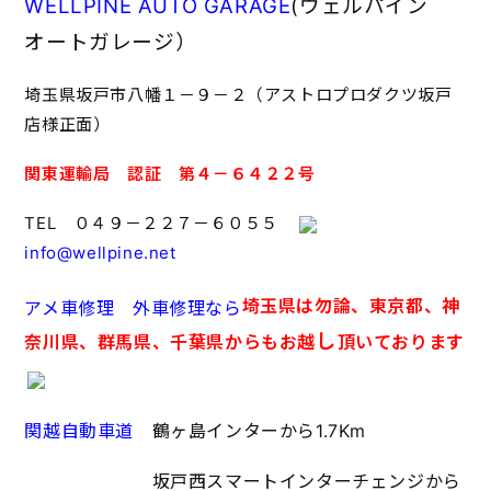
WELLPINE AUTO GARAGE
(ウェルパイン
オートガレージ）
埼玉県坂戸市八幡１－９－２（アストロプロダクツ坂戸
店様正面）
関東運輸局 認証 第４－６４２２号
TEL ０４９－２２７－６０５５
info@wellpine.net
埼玉県は勿論、東京都、神
アメ車修理 外車修理なら
し
奈川県、群馬県、千葉県からもお越
頂いております
関越自動車道
鶴ヶ島インターから1.7Km
坂戸西スマートインターチェンジから