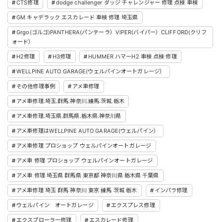
CTS修理
dodge challenger ダッジ チャレンジャー 修理 点検 車検
GM キャデラック エスカレード 車検 修理 埼玉県
Grgo(ゴルゴ)PANTHERA(パンテーラ）VIPER(バイパー）CLIFFORD(クリフ
ォード）
H2修理
H3修理
HUMMER ハマーH2 車検 点検 修理
WELLPINE AUTO GARAGE(ウェルパインオートガレージ）
その他修理事例
アメ車修理
アメ車修理.埼玉.群馬.神奈川.練馬.茨城.栃木
アメ車修理.埼玉県.群馬県.栃木県.神奈川県
アメ車修理はWELLPINE AUTO GARAGE(ウェルパイン）
アメ車修理 プロショップ ウェルパインオートガレージ
アメ車 修理 プロショップ ウェルパインオートガレージ
アメ車 修理 埼玉県 群馬県 東京都 神奈川県 栃木県 千葉県
アメ車修理 埼玉 群馬 神奈川 東京 練馬 茨城 栃木
インパラ修理
ウェルパイン オートガレージ
エクスプレス修理
エクスプローラー修理
エスカレード修理