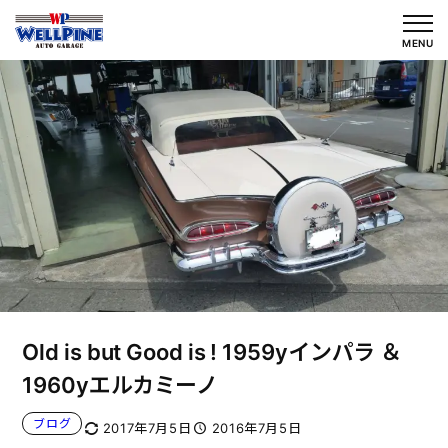
内
容
MENU
を
ス
キ
ッ
プ
Old is but Good is ! 1959yインパラ ＆
1960yエルカミーノ
ブログ
2017年7月5日
2016年7月5日