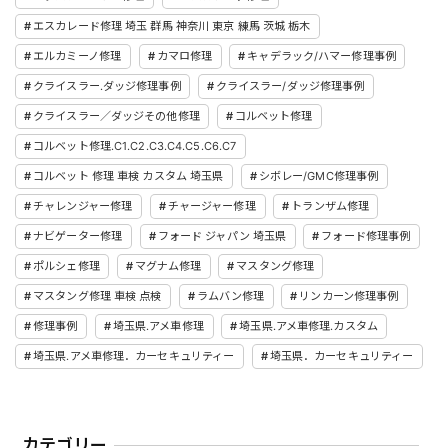
エスカレード修理 埼玉 群馬 神奈川 東京 練馬 茨城 栃木
エルカミーノ修理
カマロ修理
キャデラック/ハマー修理事例
クライスラー.ダッジ修理事例
クライスラー/ダッジ修理事例
クライスラー／ダッジその他修理
コルベット修理
コルベット修理.C1.C2.C3.C4.C5.C6.C7
コルベット 修理 車検 カスタム 埼玉県
シボレー/GMC修理事例
チャレンジャー修理
チャージャー修理
トランザム修理
ナビゲーター修理
フォード ジャパン 埼玉県
フォード修理事例
ポルシェ修理
マグナム修理
マスタング修理
マスタング修理 車検 点検
ラムバン修理
リンカーン修理事例
修理事例
埼玉県.アメ車修理
埼玉県.アメ車修理.カスタム
埼玉県.アメ車修理．カーセキュリティー
埼玉県．カーセキュリティー
カテゴリー