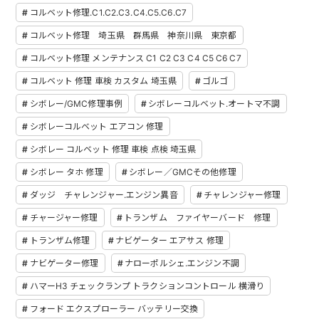
コルベット修理.C1.C2.C3.C4.C5.C6.C7
コルベット修理 埼玉県 群馬県 神奈川県 東京都
コルベット修理 メンテナンス C1 C2 C3 C4 C5 C6 C7
コルベット 修理 車検 カスタム 埼玉県
ゴルゴ
シボレー/GMC修理事例
シボレーコルベット.オートマ不調
シボレーコルベット エアコン 修理
シボレー コルベット 修理 車検 点検 埼玉県
シボレー タホ 修理
シボレー／GMCその他修理
ダッジ チャレンジャー.エンジン異音
チャレンジャー修理
チャージャー修理
トランザム ファイヤーバード 修理
トランザム修理
ナビゲーター エアサス 修理
ナビゲーター修理
ナローポルシェ.エンジン不調
ハマーH3 チェックランプ トラクションコントロール 横滑り
フォード エクスプローラー バッテリー交換