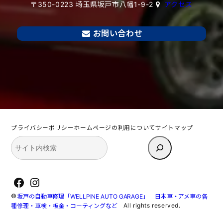
〒350-0223 埼玉県坂戸市八幡1-9-2
アクセス
お問い合わせ
プライバシーポリシー
ホームページの利用について
サイトマップ
検
索
Facebook
Instagram
©
坂戸の自動車修理「WELLPINE AUTO GARAGE」 日本車・アメ車の各
All rights reserved.
種修理・車検・板金・コーティングなど