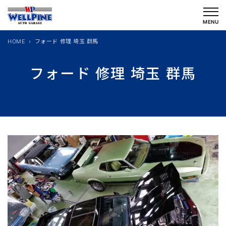
内
容
MENU
を
HOME
フォード 修理 埼玉 群馬
ス
キ
フォード 修理 埼玉 群馬
ッ
プ