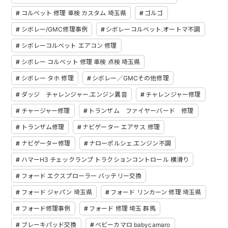
コルベット 修理 車検 カスタム 埼玉県
ゴルゴ
シボレー/GMC修理事例
シボレーコルベット.オートマ不調
シボレーコルベット エアコン 修理
シボレー コルベット 修理 車検 点検 埼玉県
シボレー タホ 修理
シボレー／GMCその他修理
ダッジ チャレンジャー.エンジン異音
チャレンジャー修理
チャージャー修理
トランザム ファイヤーバード 修理
トランザム修理
ナビゲーター エアサス 修理
ナビゲーター修理
ナローポルシェ.エンジン不調
ハマーH3 チェックランプ トラクションコントロール 横滑り
フォード エクスプローラー バッテリー交換
フォード ジャパン 埼玉県
フォード リンカーン 修理 埼玉県
フォード修理事例
フォード 修理 埼玉 群馬
ブレーキパッド交換
ベビーカマロ babycamaro