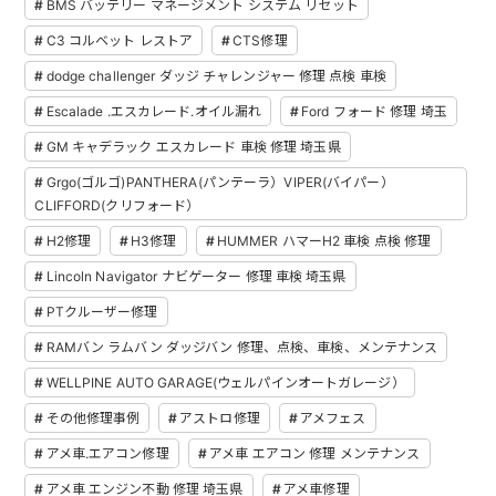
BMS バッテリー マネージメント システム リセット
C3 コルベット レストア
CTS修理
dodge challenger ダッジ チャレンジャー 修理 点検 車検
Escalade .エスカレード.オイル漏れ
Ford フォード 修理 埼玉
GM キャデラック エスカレード 車検 修理 埼玉県
Grgo(ゴルゴ)PANTHERA(パンテーラ）VIPER(バイパー）
CLIFFORD(クリフォード）
H2修理
H3修理
HUMMER ハマーH2 車検 点検 修理
Lincoln Navigator ナビゲーター 修理 車検 埼玉県
PTクルーザー修理
RAMバン ラムバン ダッジバン 修理、点検、車検、メンテナンス
WELLPINE AUTO GARAGE(ウェルパインオートガレージ）
その他修理事例
アストロ修理
アメフェス
アメ車.エアコン修理
アメ車 エアコン 修理 メンテナンス
アメ車 エンジン不動 修理 埼玉県
アメ車修理