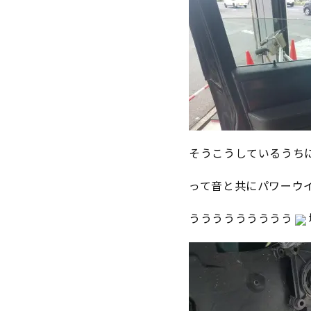
そうこうしているうち
って音と共にパワーウ
ううううううううう