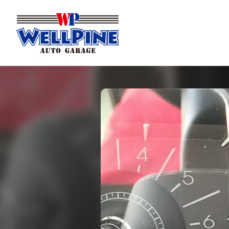
内
容
を
ス
キ
ッ
プ