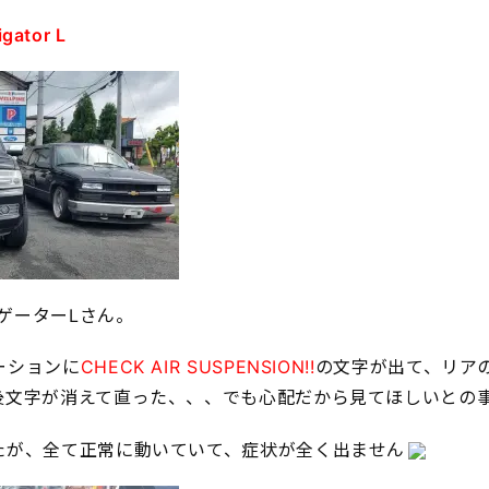
gator L
ビゲーターLさん。
ーションに
CHECK AIR SUSPENSION!!
の文字が出て、リア
後文字が消えて直った、、、でも心配だから見てほしいとの
たが、全て正常に動いていて、症状が全く出ません