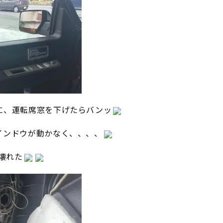
に、運転席窓を下げたらバンッ
インドウが動かなく、、、、
壊れた