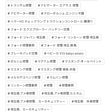
トランザム修理
ナビゲーター エアサス 修理
ナビゲーター修理
ナローポルシェ.エンジン不調
ハマーH3 チェックランプ トラクションコントロール 横滑り
フォード エクスプローラー バッテリー交換
フォード ジャパン 埼玉県
フォード リンカーン 修理 埼玉県
フォード修理事例
フォード 修理 埼玉 群馬
ブレーキパッド交換
ベビーカマロ babycamaro
ポルシェ修理
マグナム修理
マスタング.オールペイント
マスタング修理
マスタング修理 車検 点検
メルセデスベンツ修理
ラムバン修理
リンカーン修理事例
修理
修理事例
埼玉県.アメ車修理
埼玉県.アメ車修理.カスタム
埼玉県.アメ車修理．カーセキュリティー
埼玉県 外車修理
埼玉県．カーセキュリティー