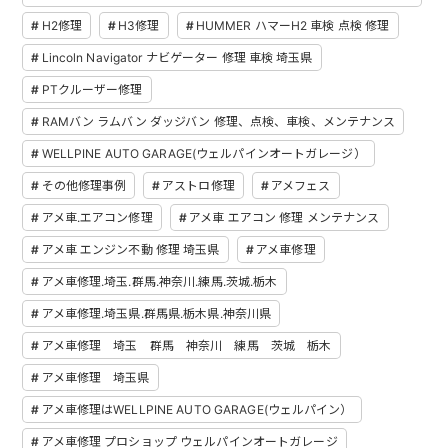
H2修理
H3修理
HUMMER ハマーH2 車検 点検 修理
Lincoln Navigator ナビゲーター 修理 車検 埼玉県
PTクルーザー修理
RAMバン ラムバン ダッジバン 修理、点検、車検、メンテナンス
WELLPINE AUTO GARAGE(ウェルパインオートガレージ）
その他修理事例
アストロ修理
アメフェス
アメ車.エアコン修理
アメ車 エアコン 修理 メンテナンス
アメ車 エンジン不動 修理 埼玉県
アメ車修理
アメ車修理.埼玉.群馬.神奈川.練馬.茨城.栃木
アメ車修理.埼玉県.群馬県.栃木県.神奈川県
アメ車修理 埼玉 群馬 神奈川 練馬 茨城 栃木
アメ車修理 埼玉県
アメ車修理はWELLPINE AUTO GARAGE(ウェルパイン）
アメ車修理 プロショップ ウェルパインオートガレージ