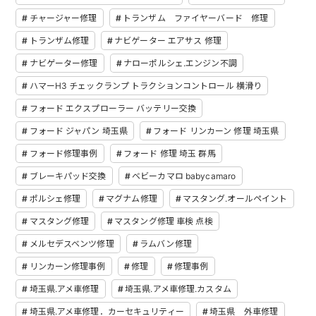
チャージャー修理
トランザム ファイヤーバード 修理
トランザム修理
ナビゲーター エアサス 修理
ナビゲーター修理
ナローポルシェ.エンジン不調
ハマーH3 チェックランプ トラクションコントロール 横滑り
フォード エクスプローラー バッテリー交換
フォード ジャパン 埼玉県
フォード リンカーン 修理 埼玉県
フォード修理事例
フォード 修理 埼玉 群馬
ブレーキパッド交換
ベビーカマロ babycamaro
ポルシェ修理
マグナム修理
マスタング.オールペイント
マスタング修理
マスタング修理 車検 点検
メルセデスベンツ修理
ラムバン修理
リンカーン修理事例
修理
修理事例
埼玉県.アメ車修理
埼玉県.アメ車修理.カスタム
埼玉県.アメ車修理．カーセキュリティー
埼玉県 外車修理