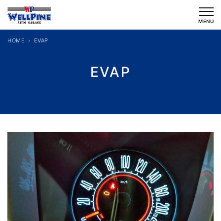
内
容
MENU
を
HOME
EVAP
ス
キ
EVAP
ッ
プ