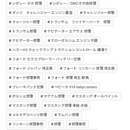
シボレー タホ 修理
シボレー／GMCその他修理
ダッジ チャレンジャー.エンジン異音
チャレンジャー修理
チャージャー修理
トランザム ファイヤーバード 修理
トランザム修理
ナビゲーター エアサス 修理
ナビゲーター修理
ナローポルシェ.エンジン不調
ハマーH3 チェックランプ トラクションコントロール 横滑り
フォード エクスプローラー バッテリー交換
フォード ジャパン 埼玉県
フォード リンカーン 修理 埼玉県
フォード修理事例
フォード 修理 埼玉 群馬
ブレーキパッド交換
ベビーカマロ babycamaro
ポルシェ修理
マグナム修理
マスタング.オールペイント
マスタング修理
マスタング修理 車検 点検
メルセデスベンツ修理
ラムバン修理
リンカーン修理事例
修理
修理事例