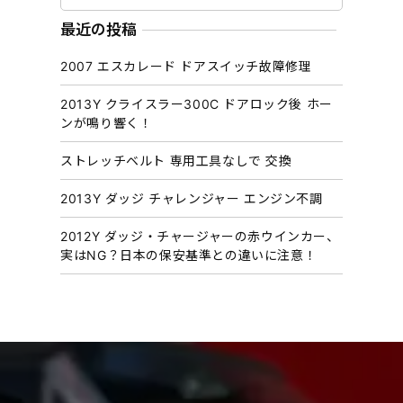
ー
カ
最近の投稿
イ
2007 エスカレード ドアスイッチ故障修理
ブ
2013Y クライスラー300C ドアロック後 ホー
ンが鳴り響く！
ストレッチベルト 専用工具なしで 交換
2013Y ダッジ チャレンジャー エンジン不調
2012Y ダッジ・チャージャーの赤ウインカー、
実はNG？日本の保安基準との違いに注意！