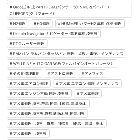
Grgo(ゴルゴ)PANTHERA(パンテーラ）VIPER(バイパー）
CLIFFORD(クリフォード）
H2修理
H3修理
HUMMER ハマーH2 車検 点検 修理
Lincoln Navigator ナビゲーター 修理 車検 埼玉県
PTクルーザー修理
RAMバン ラムバン ダッジバン 修理、点検、車検、メンテナンス
WELLPINE AUTO GARAGE(ウェルパインオートガレージ）
その他修理事例
アストロ修理
アメフェス
アメ車.エアコン修理
アメ車 エアコン 修理 メンテナンス
アメ車 エンジン不動 修理 埼玉県
アメ車修理
アメ車修理.埼玉.群馬.神奈川.練馬.茨城.栃木
アメ車修理.埼玉県.群馬県.栃木県.神奈川県
アメ車修理 埼玉 群馬 神奈川 練馬 茨城 栃木
アメ車修理 埼玉県