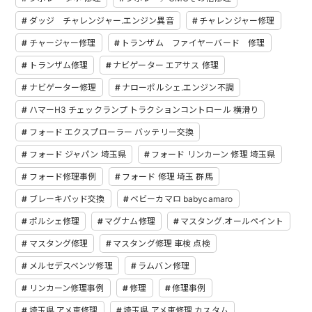
ダッジ チャレンジャー.エンジン異音
チャレンジャー修理
チャージャー修理
トランザム ファイヤーバード 修理
トランザム修理
ナビゲーター エアサス 修理
ナビゲーター修理
ナローポルシェ.エンジン不調
ハマーH3 チェックランプ トラクションコントロール 横滑り
フォード エクスプローラー バッテリー交換
フォード ジャパン 埼玉県
フォード リンカーン 修理 埼玉県
フォード修理事例
フォード 修理 埼玉 群馬
ブレーキパッド交換
ベビーカマロ babycamaro
ポルシェ修理
マグナム修理
マスタング.オールペイント
マスタング修理
マスタング修理 車検 点検
メルセデスベンツ修理
ラムバン修理
リンカーン修理事例
修理
修理事例
埼玉県.アメ車修理
埼玉県.アメ車修理.カスタム