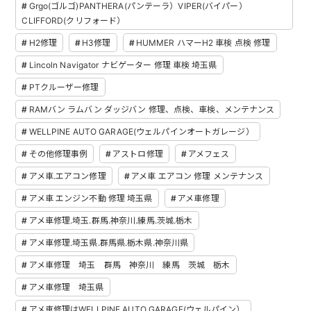
Grgo(ゴルゴ)PANTHERA(パンテーラ）VIPER(バイパー）
CLIFFORD(クリフォード）
H2修理
H3修理
HUMMER ハマーH2 車検 点検 修理
Lincoln Navigator ナビゲーター 修理 車検 埼玉県
PTクルーザー修理
RAMバン ラムバン ダッジバン 修理、点検、車検、メンテナンス
WELLPINE AUTO GARAGE(ウェルパインオートガレージ）
その他修理事例
アストロ修理
アメフェス
アメ車.エアコン修理
アメ車 エアコン 修理 メンテナンス
アメ車 エンジン不動 修理 埼玉県
アメ車修理
アメ車修理.埼玉.群馬.神奈川.練馬.茨城.栃木
アメ車修理.埼玉県.群馬県.栃木県.神奈川県
アメ車修理 埼玉 群馬 神奈川 練馬 茨城 栃木
アメ車修理 埼玉県
アメ車修理はWELLPINE AUTO GARAGE(ウェルパイン）