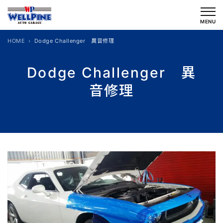
内
容
MENU
を
HOME
Dodge Challenger 異音修理
ス
キ
Dodge Challenger 異
ッ
音修理
プ