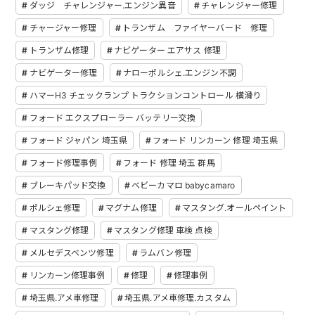
ダッジ チャレンジャー.エンジン異音
チャレンジャー修理
チャージャー修理
トランザム ファイヤーバード 修理
トランザム修理
ナビゲーター エアサス 修理
ナビゲーター修理
ナローポルシェ.エンジン不調
ハマーH3 チェックランプ トラクションコントロール 横滑り
フォード エクスプローラー バッテリー交換
フォード ジャパン 埼玉県
フォード リンカーン 修理 埼玉県
フォード修理事例
フォード 修理 埼玉 群馬
ブレーキパッド交換
ベビーカマロ babycamaro
ポルシェ修理
マグナム修理
マスタング.オールペイント
マスタング修理
マスタング修理 車検 点検
メルセデスベンツ修理
ラムバン修理
リンカーン修理事例
修理
修理事例
埼玉県.アメ車修理
埼玉県.アメ車修理.カスタム