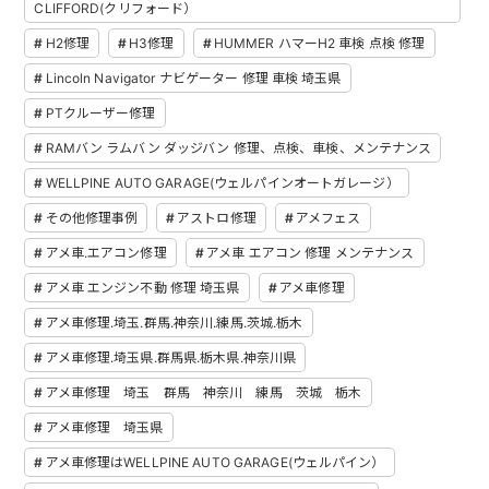
CLIFFORD(クリフォード）
H2修理
H3修理
HUMMER ハマーH2 車検 点検 修理
Lincoln Navigator ナビゲーター 修理 車検 埼玉県
PTクルーザー修理
RAMバン ラムバン ダッジバン 修理、点検、車検、メンテナンス
WELLPINE AUTO GARAGE(ウェルパインオートガレージ）
その他修理事例
アストロ修理
アメフェス
アメ車.エアコン修理
アメ車 エアコン 修理 メンテナンス
アメ車 エンジン不動 修理 埼玉県
アメ車修理
アメ車修理.埼玉.群馬.神奈川.練馬.茨城.栃木
アメ車修理.埼玉県.群馬県.栃木県.神奈川県
アメ車修理 埼玉 群馬 神奈川 練馬 茨城 栃木
アメ車修理 埼玉県
アメ車修理はWELLPINE AUTO GARAGE(ウェルパイン）