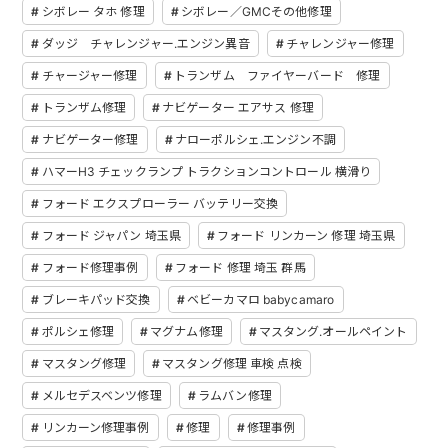
シボレー タホ 修理
シボレー／GMCその他修理
ダッジ チャレンジャー.エンジン異音
チャレンジャー修理
チャージャー修理
トランザム ファイヤーバード 修理
トランザム修理
ナビゲーター エアサス 修理
ナビゲーター修理
ナローポルシェ.エンジン不調
ハマーH3 チェックランプ トラクションコントロール 横滑り
フォード エクスプローラー バッテリー交換
フォード ジャパン 埼玉県
フォード リンカーン 修理 埼玉県
フォード修理事例
フォード 修理 埼玉 群馬
ブレーキパッド交換
ベビーカマロ babycamaro
ポルシェ修理
マグナム修理
マスタング.オールペイント
マスタング修理
マスタング修理 車検 点検
メルセデスベンツ修理
ラムバン修理
リンカーン修理事例
修理
修理事例