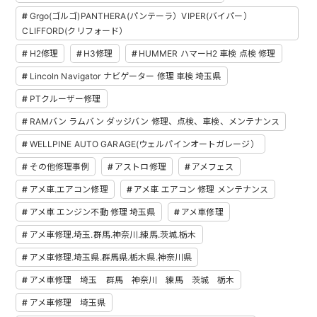
Grgo(ゴルゴ)PANTHERA(パンテーラ）VIPER(バイパー）
CLIFFORD(クリフォード）
H2修理
H3修理
HUMMER ハマーH2 車検 点検 修理
Lincoln Navigator ナビゲーター 修理 車検 埼玉県
PTクルーザー修理
RAMバン ラムバン ダッジバン 修理、点検、車検、メンテナンス
WELLPINE AUTO GARAGE(ウェルパインオートガレージ）
その他修理事例
アストロ修理
アメフェス
アメ車.エアコン修理
アメ車 エアコン 修理 メンテナンス
アメ車 エンジン不動 修理 埼玉県
アメ車修理
アメ車修理.埼玉.群馬.神奈川.練馬.茨城.栃木
アメ車修理.埼玉県.群馬県.栃木県.神奈川県
アメ車修理 埼玉 群馬 神奈川 練馬 茨城 栃木
アメ車修理 埼玉県