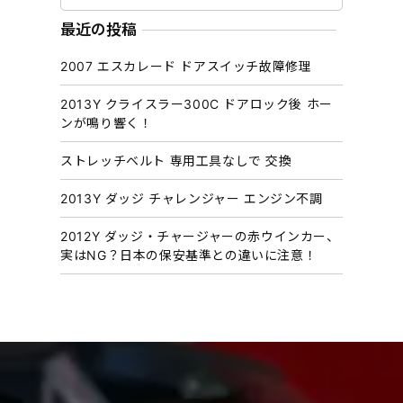
ー
カ
最近の投稿
イ
2007 エスカレード ドアスイッチ故障修理
ブ
2013Y クライスラー300C ドアロック後 ホー
ンが鳴り響く！
ストレッチベルト 専用工具なしで 交換
2013Y ダッジ チャレンジャー エンジン不調
2012Y ダッジ・チャージャーの赤ウインカー、
実はNG？日本の保安基準との違いに注意！