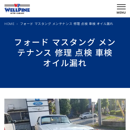
内
容
MENU
を
HOME
フォード マスタング メンテナンス 修理 点検 車検 オイル漏れ
ス
キ
フォード マスタング メン
ッ
テナンス 修理 点検 車検
プ
オイル漏れ