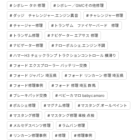
シボレー タホ 修理
シボレー／GMCその他修理
ダッジ チャレンジャー.エンジン異音
チャレンジャー修理
チャージャー修理
トランザム ファイヤーバード 修理
トランザム修理
ナビゲーター エアサス 修理
ナビゲーター修理
ナローポルシェ.エンジン不調
ハマーH3 チェックランプ トラクションコントロール 横滑り
フォード エクスプローラー バッテリー交換
フォード ジャパン 埼玉県
フォード リンカーン 修理 埼玉県
フォード修理事例
フォード 修理 埼玉 群馬
ブレーキパッド交換
ベビーカマロ babycamaro
ポルシェ修理
マグナム修理
マスタング.オールペイント
マスタング修理
マスタング修理 車検 点検
メルセデスベンツ修理
ラムバン修理
リンカーン修理事例
修理
修理事例