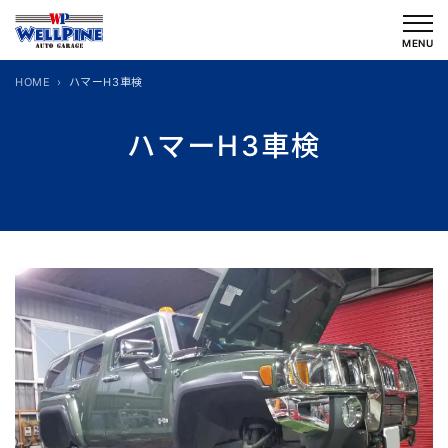
内
容
MENU
を
HOME
ハマーH3車検
ス
キ
ハマーH3車検
ッ
プ