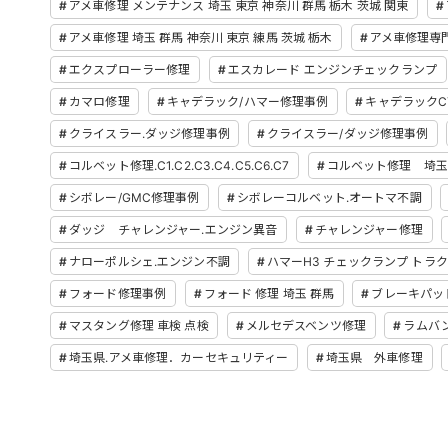
アメ車修理 メンテナンス 埼玉 東京 神奈川 群馬 栃木 茨城 関東
アメ車修理 埼玉 群馬 神奈川 東京 練馬 茨城 栃木
アメ車修理専
エクスプローラー修理
エスカレード エンジンチェックランプ
カマロ修理
キャデラック/ハマー修理事例
キャデラックC
クライスラー.ダッジ修理事例
クライスラー/ダッジ修理事例
コルベット修理.C1.C2.C3.C4.C5.C6.C7
コルベット修理 埼玉
シボレー/GMC修理事例
シボレーコルベット.オートマ不調
ダッジ チャレンジャー.エンジン異音
チャレンジャー修理
ナローポルシェ.エンジン不調
ハマーH3 チェックランプ トラ
フォード修理事例
フォード 修理 埼玉 群馬
ブレーキパッ
マスタング修理 車検 点検
メルセデスベンツ修理
ラムバ
埼玉県.アメ車修理．カーセキュリティー
埼玉県 外車修理