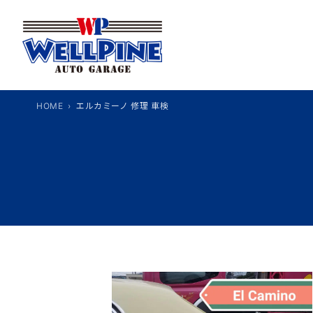
内
容
を
ス
キ
ッ
HOME
エルカミーノ 修理 車検
プ