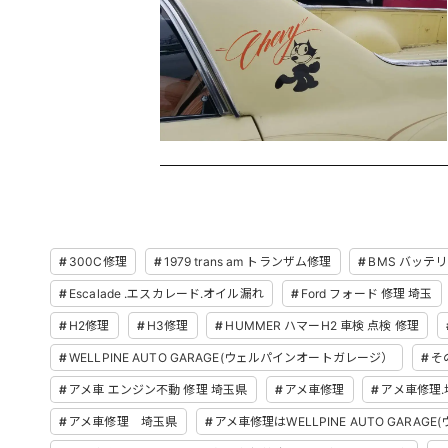
300C修理
1979 trans am トランザム修理
BMS バッテ
Escalade .エスカレード.オイル漏れ
Ford フォード 修理 埼玉
H2修理
H3修理
HUMMER ハマーH2 車検 点検 修理
WELLPINE AUTO GARAGE(ウェルパインオートガレージ）
そ
アメ車 エンジン不動 修理 埼玉県
アメ車修理
アメ車修理.
アメ車修理 埼玉県
アメ車修理はWELLPINE AUTO GARAG