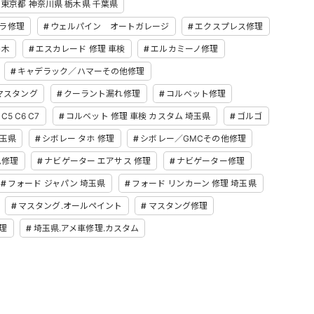
 東京都 神奈川県 栃木県 千葉県
ラ修理
ウェルパイン オートガレージ
エクスプレス修理
栃木
エスカレード 修理 車検
エルカミーノ修理
キャデラック／ハマーその他修理
マスタング
クーラント漏れ修理
コルベット修理
5 C6 C7
コルベット 修理 車検 カスタム 埼玉県
ゴルゴ
埼玉県
シボレー タホ 修理
シボレー／GMCその他修理
ム修理
ナビゲーター エアサス 修理
ナビゲーター修理
フォード ジャパン 埼玉県
フォード リンカーン 修理 埼玉県
マスタング.オールペイント
マスタング修理
理
埼玉県.アメ車修理.カスタム