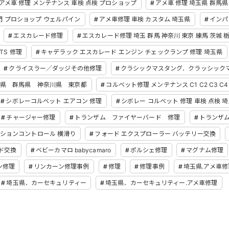
アメ車 修理 メンテナンス 車検 点検 プロショップ
アメ車 修理 埼玉県 群馬県
門 プロショップ ウェルパイン
アメ車修理 車検 カスタム 埼玉県
インパ
エスカレード修理
エスカレード修理 埼玉 群馬 神奈川 東京 練馬 茨城 
TS 修理
キャデラック エスカレード エンジン チェックランプ 修理 埼玉県
クライスラー／ダッジその他修理
クラシックマスタング．クラッシック
県 群馬県 神奈川県 東京都
コルベット修理 メンテナンス C1 C2 C3 C4 C
シボレーコルベット エアコン 修理
シボレー コルベット 修理 車検 点検 
チャージャー修理
トランザム ファイヤーバード 修理
トランザ
クションコントロール 横滑り
フォード エクスプローラー バッテリー交換
ド交換
ベビーカマロ babycamaro
ポルシェ修理
マグナム修理
ン修理
リンカーン修理事例
修理
修理事例
埼玉県.アメ車修
埼玉県．カーセキュリティー
埼玉県．カーセキュリティー.アメ車修理