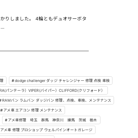
整備でお預かりしました。 4輪ともデュオサーボタ
…
修理
dodge challenger ダッジ チャレンジャー 修理 点検 車検
HERA(パンテーラ）VIPER(バイパー）CLIFFORD(クリフォード）
RAMバン ラムバン ダッジバン 修理、点検、車検、メンテナンス
アメ車 エアコン 修理 メンテナンス
アメ車修理 埼玉 群馬 神奈川 練馬 茨城 栃木
アメ車 修理 プロショップ ウェルパインオートガレージ