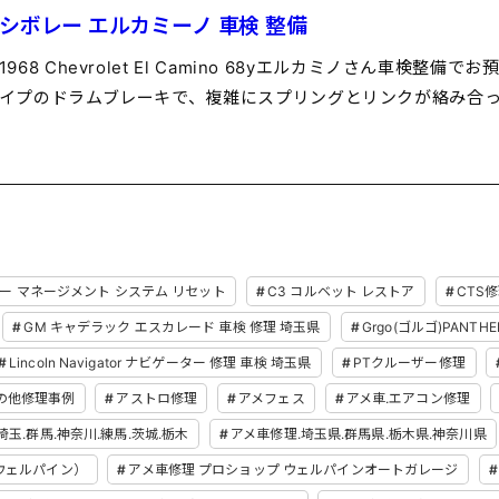
シボレー エルカミーノ 車検 整備
1968 Chevrolet El Camino 68yエルカミノさん車検
イプのドラムブレーキで、複雑にスプリングとリンクが絡み合っ
リー マネージメント システム リセット
C3 コルベット レストア
CTS
GM キャデラック エスカレード 車検 修理 埼玉県
Grgo(ゴルゴ)PANT
Lincoln Navigator ナビゲーター 修理 車検 埼玉県
PTクルーザー修理
の他修理事例
アストロ修理
アメフェス
アメ車.エアコン修理
埼玉.群馬.神奈川.練馬.茨城.栃木
アメ車修理.埼玉県.群馬県.栃木県.神奈川県
E(ウェルパイン）
アメ車修理 プロショップ ウェルパインオートガレージ