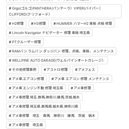
Grgo(ゴルゴ)PANTHERA(パンテーラ）VIPER(バイパー）
CLIFFORD(クリフォード）
H2修理
H3修理
HUMMER ハマーH2 車検 点検 修理
Lincoln Navigator ナビゲーター 修理 車検 埼玉県
PTクルーザー修理
RAMバン ラムバン ダッジバン 修理、点検、車検、メンテナンス
WELLPINE AUTO GARAGE(ウェルパインオートガレージ）
その他修理事例
アストロ修理
アメフェス
アメ車.エアコン修理
アメ車 エアコン 修理 メンテナンス
アメ車 エンジン不動 修理 埼玉県
アメ車修理
アメ車修理.埼玉.群馬.神奈川.練馬.茨城.栃木
アメ車修理.埼玉県.群馬県.栃木県.神奈川県
アメ車修理 埼玉 群馬 神奈川 練馬 茨城 栃木
アメ車修理 埼玉県