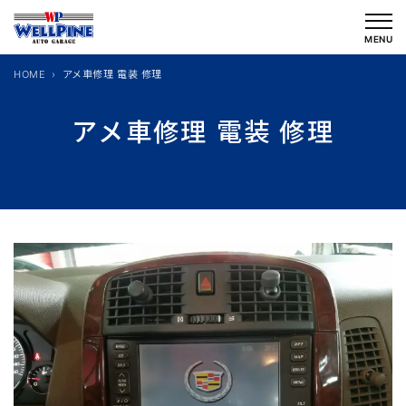
内
容
MENU
を
HOME
アメ車修理 電装 修理
ス
キ
アメ車修理 電装 修理
ッ
プ