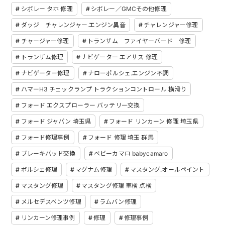
シボレー タホ 修理
シボレー／GMCその他修理
ダッジ チャレンジャー.エンジン異音
チャレンジャー修理
チャージャー修理
トランザム ファイヤーバード 修理
トランザム修理
ナビゲーター エアサス 修理
ナビゲーター修理
ナローポルシェ.エンジン不調
ハマーH3 チェックランプ トラクションコントロール 横滑り
フォード エクスプローラー バッテリー交換
フォード ジャパン 埼玉県
フォード リンカーン 修理 埼玉県
フォード修理事例
フォード 修理 埼玉 群馬
ブレーキパッド交換
ベビーカマロ babycamaro
ポルシェ修理
マグナム修理
マスタング.オールペイント
マスタング修理
マスタング修理 車検 点検
メルセデスベンツ修理
ラムバン修理
リンカーン修理事例
修理
修理事例