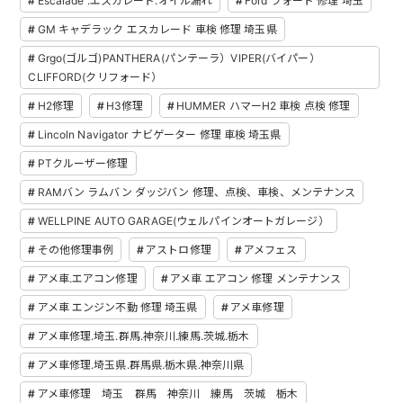
Escalade .エスカレード.オイル漏れ
Ford フォード 修理 埼玉
GM キャデラック エスカレード 車検 修理 埼玉県
Grgo(ゴルゴ)PANTHERA(パンテーラ）VIPER(バイパー）
CLIFFORD(クリフォード）
H2修理
H3修理
HUMMER ハマーH2 車検 点検 修理
Lincoln Navigator ナビゲーター 修理 車検 埼玉県
PTクルーザー修理
RAMバン ラムバン ダッジバン 修理、点検、車検、メンテナンス
WELLPINE AUTO GARAGE(ウェルパインオートガレージ）
その他修理事例
アストロ修理
アメフェス
アメ車.エアコン修理
アメ車 エアコン 修理 メンテナンス
アメ車 エンジン不動 修理 埼玉県
アメ車修理
アメ車修理.埼玉.群馬.神奈川.練馬.茨城.栃木
アメ車修理.埼玉県.群馬県.栃木県.神奈川県
アメ車修理 埼玉 群馬 神奈川 練馬 茨城 栃木