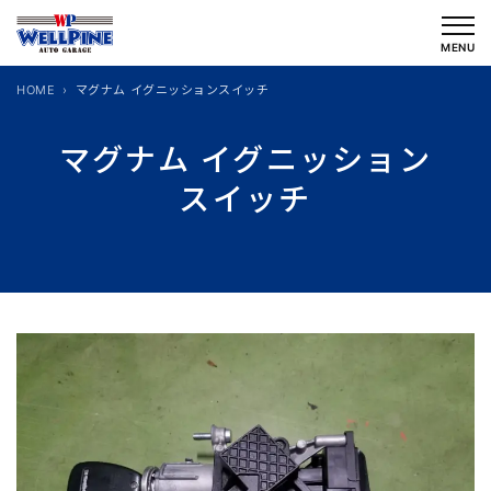
内
容
MENU
を
HOME
マグナム イグニッションスイッチ
ス
キ
マグナム イグニッション
ッ
スイッチ
プ