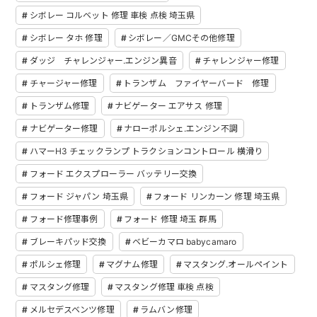
シボレー コルベット 修理 車検 点検 埼玉県
シボレー タホ 修理
シボレー／GMCその他修理
ダッジ チャレンジャー.エンジン異音
チャレンジャー修理
チャージャー修理
トランザム ファイヤーバード 修理
トランザム修理
ナビゲーター エアサス 修理
ナビゲーター修理
ナローポルシェ.エンジン不調
ハマーH3 チェックランプ トラクションコントロール 横滑り
フォード エクスプローラー バッテリー交換
フォード ジャパン 埼玉県
フォード リンカーン 修理 埼玉県
フォード修理事例
フォード 修理 埼玉 群馬
ブレーキパッド交換
ベビーカマロ babycamaro
ポルシェ修理
マグナム修理
マスタング.オールペイント
マスタング修理
マスタング修理 車検 点検
メルセデスベンツ修理
ラムバン修理