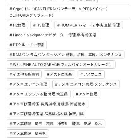
Grgo(ゴルゴ)PANTHERA(パンテーラ）VIPER(バイパー）
CLIFFORD(クリフォード）
H2修理
H3修理
HUMMER ハマーH2 車検 点検 修理
Lincoln Navigator ナビゲーター 修理 車検 埼玉県
PTクルーザー修理
RAMバン ラムバン ダッジバン 修理、点検、車検、メンテナンス
WELLPINE AUTO GARAGE(ウェルパインオートガレージ）
その他修理事例
アストロ修理
アメフェス
アメ車.エアコン修理
アメ車 エアコン 修理 メンテナンス
アメ車 エンジン不動 修理 埼玉県
アメ車修理
アメ車修理.埼玉.群馬.神奈川.練馬.茨城.栃木
アメ車修理.埼玉県.群馬県.栃木県.神奈川県
アメ車修理 埼玉 群馬 神奈川 練馬 茨城 栃木
アメ車修理 埼玉県