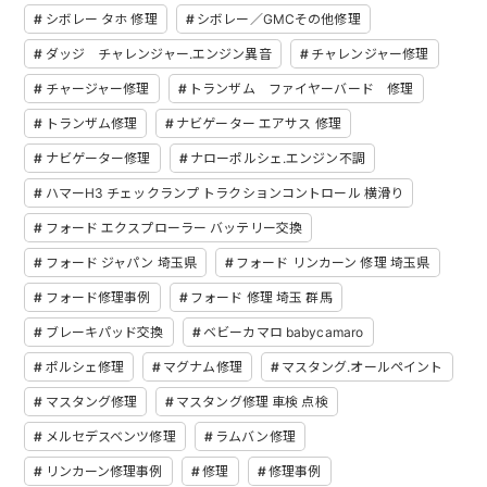
シボレー タホ 修理
シボレー／GMCその他修理
ダッジ チャレンジャー.エンジン異音
チャレンジャー修理
チャージャー修理
トランザム ファイヤーバード 修理
トランザム修理
ナビゲーター エアサス 修理
ナビゲーター修理
ナローポルシェ.エンジン不調
ハマーH3 チェックランプ トラクションコントロール 横滑り
フォード エクスプローラー バッテリー交換
フォード ジャパン 埼玉県
フォード リンカーン 修理 埼玉県
フォード修理事例
フォード 修理 埼玉 群馬
ブレーキパッド交換
ベビーカマロ babycamaro
ポルシェ修理
マグナム修理
マスタング.オールペイント
マスタング修理
マスタング修理 車検 点検
メルセデスベンツ修理
ラムバン修理
リンカーン修理事例
修理
修理事例