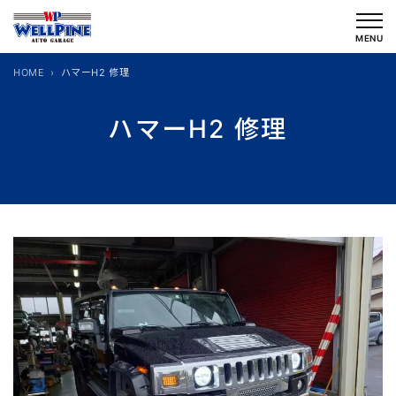
内
容
MENU
を
HOME
ハマーH2 修理
ス
キ
ハマーH2 修理
ッ
プ