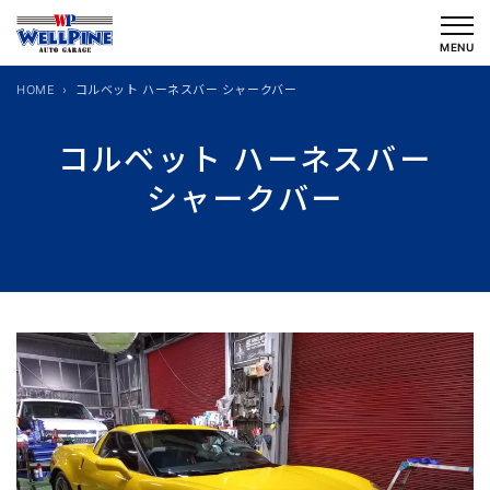
内
容
MENU
を
HOME
コルベット ハーネスバー シャークバー
ス
キ
コルベット ハーネスバー
ッ
シャークバー
プ