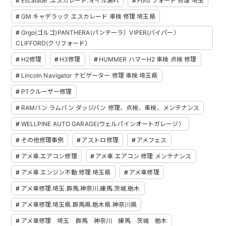
Escalade .エスカレード.オイル漏れ
Ford フォード 修理 埼玉
GM キャデラック エスカレード 車検 修理 埼玉県
Grgo(ゴルゴ)PANTHERA(パンテーラ）VIPER(バイパー）
CLIFFORD(クリフォード）
H2修理
H3修理
HUMMER ハマーH2 車検 点検 修理
Lincoln Navigator ナビゲーター 修理 車検 埼玉県
PTクルーザー修理
RAMバン ラムバン ダッジバン 修理、点検、車検、メンテナンス
WELLPINE AUTO GARAGE(ウェルパインオートガレージ）
その他修理事例
アストロ修理
アメフェス
アメ車.エアコン修理
アメ車 エアコン 修理 メンテナンス
アメ車 エンジン不動 修理 埼玉県
アメ車修理
アメ車修理.埼玉.群馬.神奈川.練馬.茨城.栃木
アメ車修理.埼玉県.群馬県.栃木県.神奈川県
アメ車修理 埼玉 群馬 神奈川 練馬 茨城 栃木