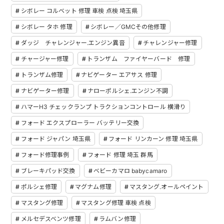
シボレー コルベット 修理 車検 点検 埼玉県
シボレー タホ 修理
シボレー／GMCその他修理
ダッジ チャレンジャー.エンジン異音
チャレンジャー修理
チャージャー修理
トランザム ファイヤーバード 修理
トランザム修理
ナビゲーター エアサス 修理
ナビゲーター修理
ナローポルシェ.エンジン不調
ハマーH3 チェックランプ トラクションコントロール 横滑り
フォード エクスプローラー バッテリー交換
フォード ジャパン 埼玉県
フォード リンカーン 修理 埼玉県
フォード修理事例
フォード 修理 埼玉 群馬
ブレーキパッド交換
ベビーカマロ babycamaro
ポルシェ修理
マグナム修理
マスタング.オールペイント
マスタング修理
マスタング修理 車検 点検
メルセデスベンツ修理
ラムバン修理