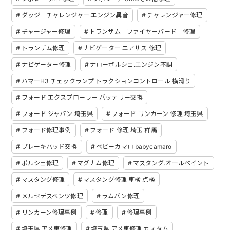
ダッジ チャレンジャー.エンジン異音
チャレンジャー修理
チャージャー修理
トランザム ファイヤーバード 修理
トランザム修理
ナビゲーター エアサス 修理
ナビゲーター修理
ナローポルシェ.エンジン不調
ハマーH3 チェックランプ トラクションコントロール 横滑り
フォード エクスプローラー バッテリー交換
フォード ジャパン 埼玉県
フォード リンカーン 修理 埼玉県
フォード修理事例
フォード 修理 埼玉 群馬
ブレーキパッド交換
ベビーカマロ babycamaro
ポルシェ修理
マグナム修理
マスタング.オールペイント
マスタング修理
マスタング修理 車検 点検
メルセデスベンツ修理
ラムバン修理
リンカーン修理事例
修理
修理事例
埼玉県.アメ車修理
埼玉県.アメ車修理.カスタム