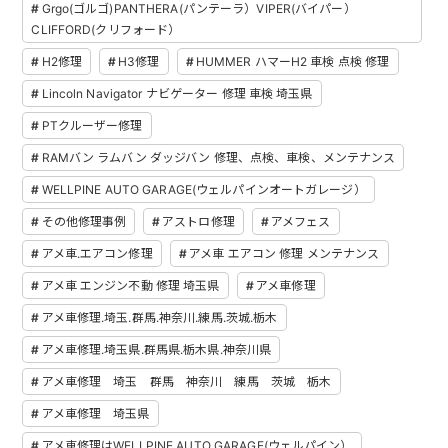
Grgo(ゴルゴ)PANTHERA(パンテーラ）VIPER(バイパー）
CLIFFORD(クリフォード）
H2修理
H3修理
HUMMER ハマーH2 車検 点検 修理
Lincoln Navigator ナビゲーター 修理 車検 埼玉県
PTクルーザー修理
RAMバン ラムバン ダッジバン 修理、点検、車検、メンテナンス
WELLPINE AUTO GARAGE(ウェルパインオートガレージ）
その他修理事例
アストロ修理
アメフェス
アメ車.エアコン修理
アメ車 エアコン 修理 メンテナンス
アメ車 エンジン不動 修理 埼玉県
アメ車修理
アメ車修理.埼玉.群馬.神奈川.練馬.茨城.栃木
アメ車修理.埼玉県.群馬県.栃木県.神奈川県
アメ車修理 埼玉 群馬 神奈川 練馬 茨城 栃木
アメ車修理 埼玉県
アメ車修理はWELLPINE AUTO GARAGE(ウェルパイン）