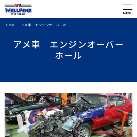
内
容
MENU
を
HOME
アメ車 エンジンオーバーホール
ス
キ
アメ車 エンジンオーバー
ッ
ホール
プ